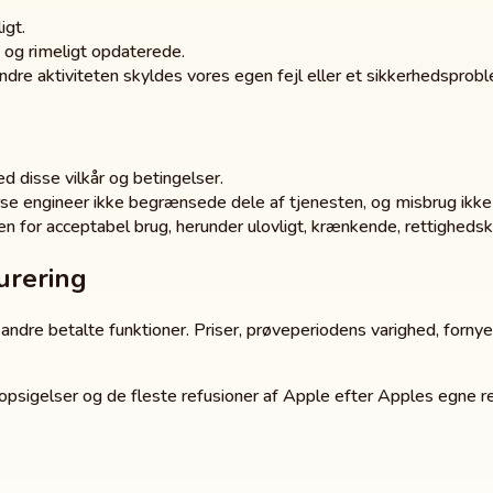
igt.
e og rimeligt opdaterede.
indre aktiviteten skyldes vores egen fejl eller et sikkerhedsprobl
d disse vilkår og betingelser.
rse engineer ikke begrænsede dele af tjenesten, og misbrug ikke
ken for acceptabel brug, herunder ulovligt, krænkende, rettigheds
urering
ndre betalte funktioner. Priser, prøveperiodens varighed, fornyel
 opsigelser og de fleste refusioner af Apple efter Apples egne re