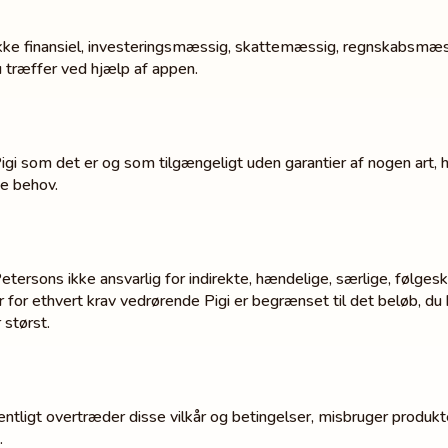
e finansiel, investeringsmæssig, skattemæssig, regnskabsmæssig e
du træffer ved hjælp af appen.
gi som det er og som tilgængeligt uden garantier af nogen art, hve
ige behov.
Petersons ikke ansvarlig for indirekte, hændelige, særlige, følges
r for ethvert krav vedrørende Pigi er begrænset til det beløb, du
 størst.
sentligt overtræder disse vilkår og betingelser, misbruger produk
.