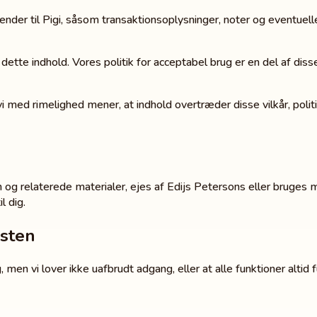
nder til Pigi, såsom transaktionsoplysninger, noter og eventuelle k
ele dette indhold. Vores politik for acceptabel brug er en del af di
 vi med rimelighed mener, at indhold overtræder disse vilkår, pol
 og relaterede materialer, ejes af Edijs Petersons eller bruges m
l dig.
esten
g, men vi lover ikke uafbrudt adgang, eller at alle funktioner alti