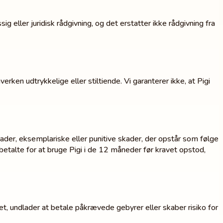
ller juridisk rådgivning, og det erstatter ikke rådgivning fra
rken udtrykkelige eller stiltiende. Vi garanterer ikke, at Pigi
kader, eksemplariske eller punitive skader, der opstår som følge
 betalte for at bruge Pigi i de 12 måneder før kravet opstod,
tet, undlader at betale påkrævede gebyrer eller skaber risiko for